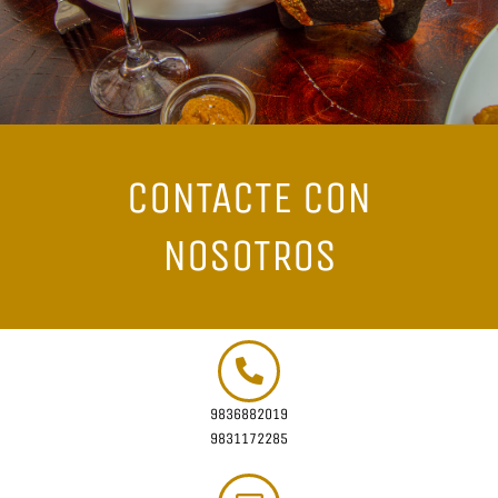
CONTACTE CON
NOSOTROS
9836882019
9831172285