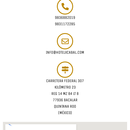
9836882019
9831172285
INFO@HOTELXCABAL.COM
CARRETERA FEDERAL 307
KILÓMETRO 23
REG 14 MZ 84 LT 8
77936 BACALAR
QUINTANA ROO
(MÉXICO)